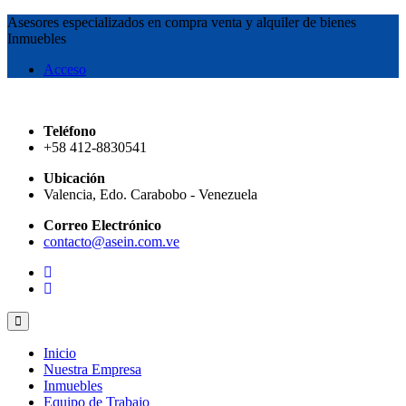
Asesores especializados en compra venta y alquiler de bienes
Inmuebles
Acceso
Teléfono
+58 412-8830541
Ubicación
Valencia, Edo. Carabobo - Venezuela
Correo Electrónico
contacto@asein.com.ve
Inicio
Nuestra Empresa
Inmuebles
Equipo de Trabajo