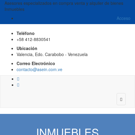
Asesores especializados en compra venta y alquiler de bienes
Inmuebles
Acceso
Teléfono
+58 412-8830541
Ubicación
Valencia, Edo. Carabobo - Venezuela
Correo Electrónico
contacto@asein.com.ve
INMUEBLES