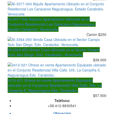
AI-3377-004 Alquilo Apartamento Ubicado en el
Conjunto Residencial Los Caracaros Naguanagua.
Estado Carabobo. Venezuela.
Canon $250
AI-3364-050 Vendo Casa Ubicada en el Sector Campo
Solo San Diego, Edo. Carabobo. Venezuela.
$39.000
3412-021 Ofrece en venta Apartamento Equipado
ubicado en el Conjunto Residencial Villa Café, Urb. La
Campiña II, Naguanagua Edo. Carabobo.
$57.500
Teléfono
+58 412-8830541
Ubicación