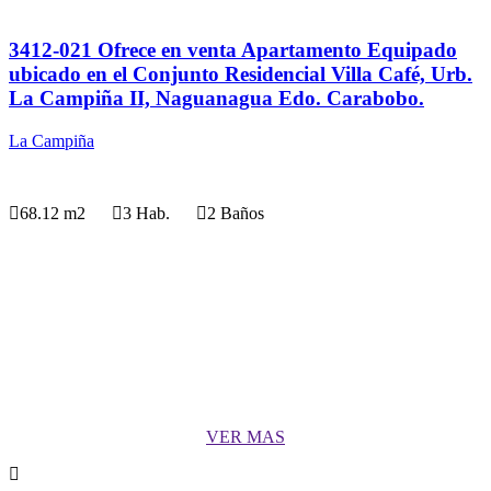
3412-021 Ofrece en venta Apartamento Equipado
ubicado en el Conjunto Residencial Villa Café, Urb.
La Campiña II, Naguanagua Edo. Carabobo.
La Campiña
68.12 m2
3 Hab.
2 Baños
Hacemos que su inversión sea simple
y fácil.
VER MAS