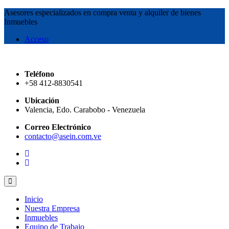
Asesores especializados en compra venta y alquiler de bienes
Inmuebles
Acceso
Teléfono
+58 412-8830541
Ubicación
Valencia, Edo. Carabobo - Venezuela
Correo Electrónico
contacto@asein.com.ve
Inicio
Nuestra Empresa
Inmuebles
Equipo de Trabajo