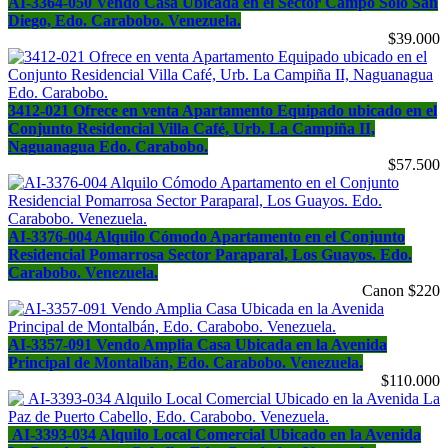
AI-3364-050 Vendo Casa Ubicada en el Sector Campo Solo San
Diego, Edo. Carabobo. Venezuela.
$39.000
3412-021 Ofrece en venta Apartamento Equipado ubicado en el
Conjunto Residencial Villa Café, Urb. La Campiña II,
Naguanagua Edo. Carabobo.
$57.500
AI-3376-004 Alquilo Cómodo Apartamento en el Conjunto
Residencial Pomarrosa Sector Paraparal, Los Guayos. Edo.
Carabobo. Venezuela.
Canon $220
AI-3357-091 Vendo Amplia Casa Ubicada en la Avenida
Principal de Montalbán, Edo. Carabobo. Venezuela.
$110.000
AI-3393-034 Alquilo Local Comercial Ubicado en la Avenida